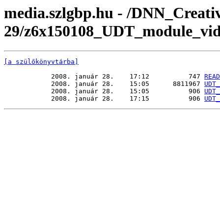
media.szlgbp.hu - /DNN_Creati
29/z6x150108_UDT_module_vid
[a szülőkönyvtárba]
            2008. január 28.    17:12          747 
READ
            2008. január 28.    15:05      8811967 
UDT_
            2008. január 28.    15:05          906 
UDT_
            2008. január 28.    17:15          906 
UDT_