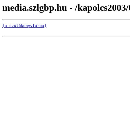
media.szlgbp.hu - /kapolcs2003/
[a szülőkönyvtárba]