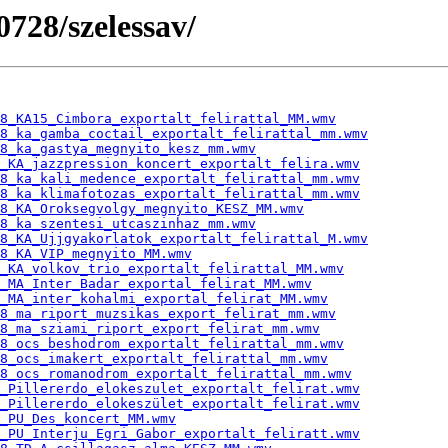
0728/szelessav/
8_KA15_Cimbora_exportalt_felirattal_MM.wmv
8_ka_gamba_coctail_exportalt_felirattal_mm.wmv
8_ka_gastya_megnyito_kesz_mm.wmv
8_KA_jazzpression_koncert_exportalt_felira.wmv
8_ka_kali_medence_exportalt_felirattal_mm.wmv
8_ka_klimafotozas_exportalt_felirattal_mm.wmv
8_KA_Oroksegvolgy_megnyito_KESZ_MM.wmv
8_ka_szentesi_utcaszinhaz_mm.wmv
8_KA_Ujjgyakorlatok_exportalt_felirattal_M.wmv
8_KA_VIP_megnyito_MM.wmv
_KA_volkov_trio_exportalt_felirattal_MM.wmv
_MA_Inter_Badar_exportal_felirat_MM.wmv
_MA_inter_kohalmi_exportal_felirat_MM.wmv
8_ma_riport_muzsikas_export_felirat_mm.wmv
8_ma_sziami_riport_export_felirat_mm.wmv
8_ocs_beshodrom_exportalt_felirattal_mm.wmv
8_ocs_imakert_exportalt_felirattal_mm.wmv
28_ocs_romanodrom_exportalt_felirattal_mm.wmv
8_Pillererdo_elokeszulet_exportalt_felirat.wmv
8_Pillererdo_elokeszület_exportalt_felirat.wmv
_PU_Des_koncert_MM.wmv
8_PU_Interju_Egri_Gabor_exportalt_feliratt.wmv