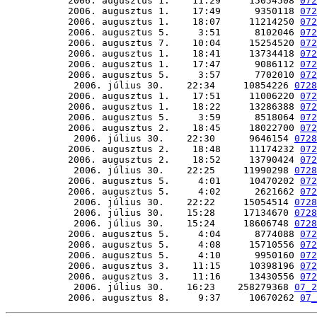
           2006. augusztus 1.    11:29     15054508 
072
           2006. augusztus 1.    17:49      9350118 
072
           2006. augusztus 1.    18:07     11214250 
072
           2006. augusztus 5.     3:51      8102046 
072
           2006. augusztus 7.    10:04     15254520 
072
           2006. augusztus 1.    18:41     13734418 
072
           2006. augusztus 1.    17:47      9086112 
072
           2006. augusztus 5.     3:57      7702010 
072
            2006. július 30.    22:34     10854226 
072
           2006. augusztus 1.    17:51     11006220 
072
           2006. augusztus 1.    18:22     13286388 
072
           2006. augusztus 5.     3:59      8518064 
072
           2006. augusztus 2.    18:45     18022700 
072
            2006. július 30.    22:30      9646154 
0728
           2006. augusztus 2.    18:48     11174232 
072
           2006. augusztus 2.    18:52     13790424 
072
            2006. július 30.    22:25     11990298 
072
           2006. augusztus 5.     4:01     10470202 
072
           2006. augusztus 5.     4:02      2621662 
072
            2006. július 30.    22:22     15054514 
072
            2006. július 30.    15:28     17134670 
072
            2006. július 30.    15:24     18606748 
072
           2006. augusztus 5.     4:04      8774088 
072
           2006. augusztus 5.     4:08     15710556 
072
           2006. augusztus 5.     4:10      9950160 
072
           2006. augusztus 3.    11:15     10398196 
072
           2006. augusztus 3.    11:16     13430556 
072
            2006. július 30.    16:23    258279368 
07_2
           2006. augusztus 8.     9:37     10670262 
07_