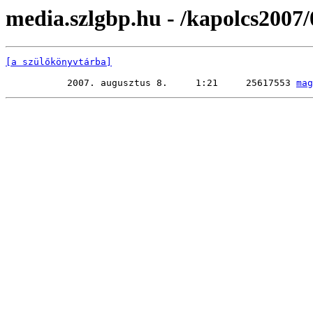
media.szlgbp.hu - /kapolcs2007/
[a szülőkönyvtárba]
           2007. augusztus 8.     1:21     25617553 
mag