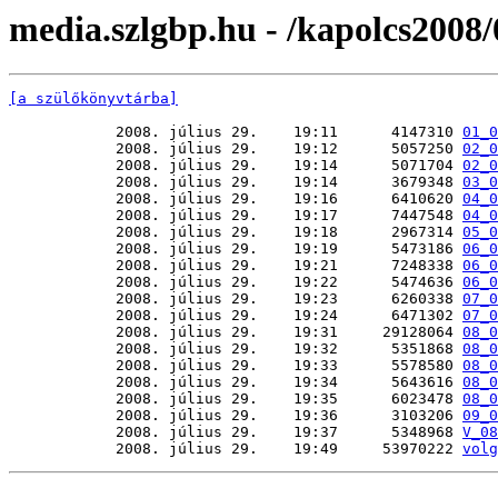
media.szlgbp.hu - /kapolcs200
[a szülőkönyvtárba]
            2008. július 29.    19:11      4147310 
01_0
            2008. július 29.    19:12      5057250 
02_0
            2008. július 29.    19:14      5071704 
02_0
            2008. július 29.    19:14      3679348 
03_0
            2008. július 29.    19:16      6410620 
04_0
            2008. július 29.    19:17      7447548 
04_0
            2008. július 29.    19:18      2967314 
05_0
            2008. július 29.    19:19      5473186 
06_0
            2008. július 29.    19:21      7248338 
06_0
            2008. július 29.    19:22      5474636 
06_0
            2008. július 29.    19:23      6260338 
07_0
            2008. július 29.    19:24      6471302 
07_0
            2008. július 29.    19:31     29128064 
08_0
            2008. július 29.    19:32      5351868 
08_0
            2008. július 29.    19:33      5578580 
08_0
            2008. július 29.    19:34      5643616 
08_0
            2008. július 29.    19:35      6023478 
08_0
            2008. július 29.    19:36      3103206 
09_0
            2008. július 29.    19:37      5348968 
V_08
            2008. július 29.    19:49     53970222 
volg