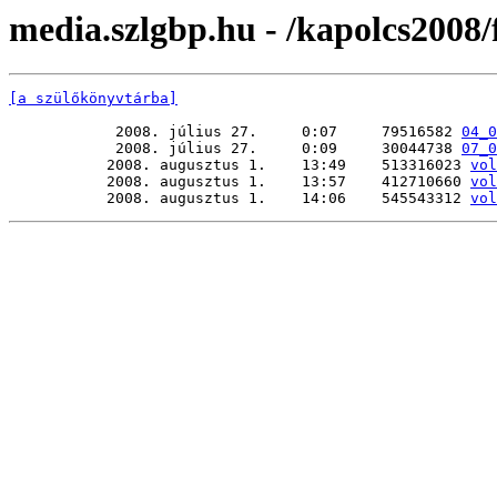
media.szlgbp.hu - /kapolcs2008/
[a szülőkönyvtárba]
            2008. július 27.     0:07     79516582 
04_0
            2008. július 27.     0:09     30044738 
07_0
           2008. augusztus 1.    13:49    513316023 
vol
           2008. augusztus 1.    13:57    412710660 
vol
           2008. augusztus 1.    14:06    545543312 
vol