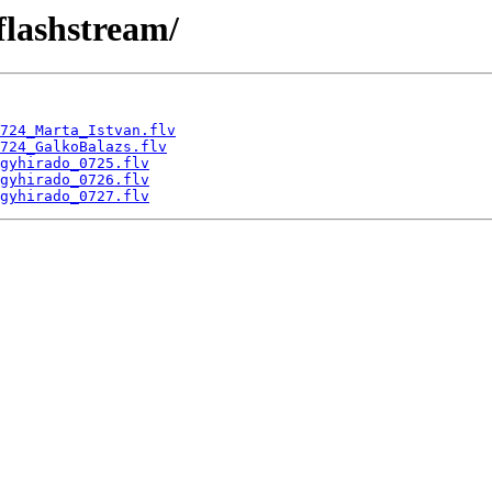
flashstream/
724_Marta_Istvan.flv
724_GalkoBalazs.flv
gyhirado_0725.flv
gyhirado_0726.flv
gyhirado_0727.flv